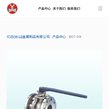
跳
产品中心
关于我们
联系我们
过
内
容
亿迅(台山)金属制品有限公司
.
产品中心
. B01-09