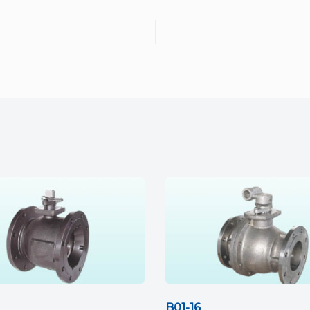
B01-16