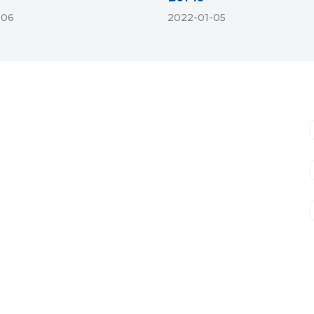
-06
2022-01-05