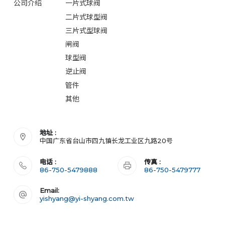
公司介绍
一片式球阀
二片式球型阀
三片式型球阀
闸阀
球型阀
逆止阀
管件
其他
地址 :
中国广东省台山市四九镇长龙工业区九路20号
电话 :
传真 :
86-750-5479888
86-750-5479777
Email:
yishyang@yi-shyang.com.tw