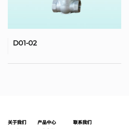
D01-02
关于我们
产品中心
联系我们