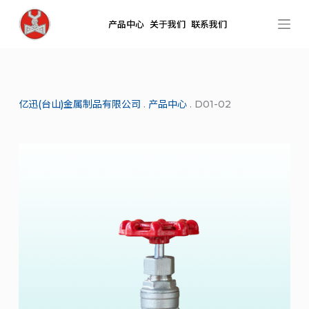
跳
产品中心
关于我们
联系我们
过
内
容
亿迅(台山)金属制品有限公司
.
产品中心
. D01-02