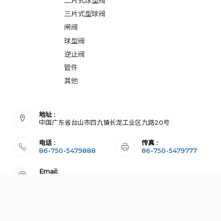
二片式球型阀
三片式型球阀
闸阀
球型阀
逆止阀
管件
其他
地址 :
中国广东省台山市四九镇长龙工业区九路20号
电话 :
传真 :
86-750-5479888
86-750-5479777
Email:
yishyang@yi-shyang.com.tw