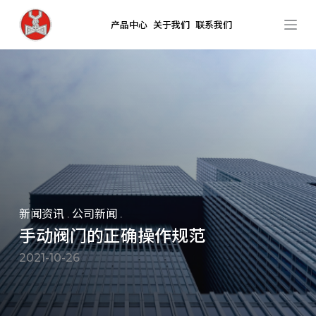
跳
产品中心
关于我们
联系我们
过
内
容
新闻资讯
.
公司新闻
.
手动阀门的正确操作规范
2021-10-26